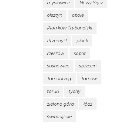
mysłowice
Nowy Sącz
olsztyn
opole
Piotrków Trybunalski
Przemyśl
płock
rzeszów
sopot
sosnowiec
szczecin
Tarnobrzeg
Tarnów
toruń
tychy
zielona góra
łódź
świnoujście