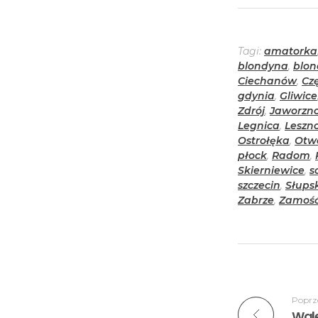
Tagi:
amatorka
blondyna
,
blon
Ciechanów
,
Cz
gdynia
,
Gliwice
Zdrój
,
Jaworzn
Legnica
,
Leszn
Ostrołęka
,
Otw
płock
,
Radom
,
Skierniewice
,
s
szczecin
,
Słups
Zabrze
,
Zamoś
Poprz
Wale