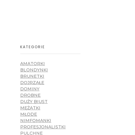
Tele Seks | najlepszy sex tele 24/7
gorące erotyczne rozmowy
KATEGORIE
AMATORKI
BLONDYNKI
BRUNETKI
DOJRZAŁE
DOMINY
DROBNE
DUŻY BIUST
MĘŻATKI
MŁODE
NIMFOMANKI
PROFESJONALISTKI
PULCHNE