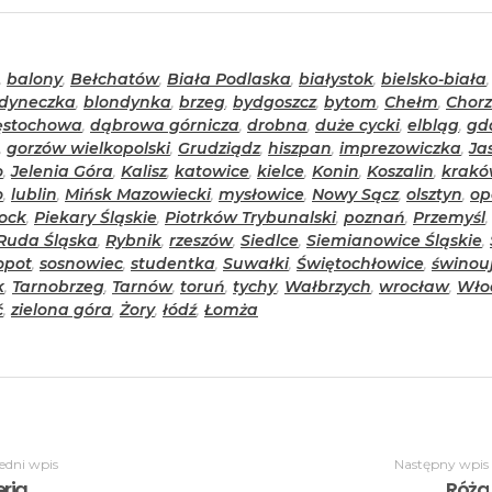
,
balony
,
Bełchatów
,
Biała Podlaska
,
białystok
,
bielsko-biała
,
dyneczka
,
blondynka
,
brzeg
,
bydgoszcz
,
bytom
,
Chełm
,
Chor
ęstochowa
,
dąbrowa górnicza
,
drobna
,
duże cycki
,
elbląg
,
gd
,
gorzów wielkopolski
,
Grudziądz
,
hiszpan
,
imprezowiczka
,
Ja
o
,
Jelenia Góra
,
Kalisz
,
katowice
,
kielce
,
Konin
,
Koszalin
,
krak
o
,
lublin
,
Mińsk Mazowiecki
,
mysłowice
,
Nowy Sącz
,
olsztyn
,
op
ock
,
Piekary Śląskie
,
Piotrków Trybunalski
,
poznań
,
Przemyśl
Ruda Śląska
,
Rybnik
,
rzeszów
,
Siedlce
,
Siemianowice Śląskie
,
opot
,
sosnowiec
,
studentka
,
Suwałki
,
Świętochłowice
,
świnouj
k
,
Tarnobrzeg
,
Tarnów
,
toruń
,
tychy
,
Wałbrzych
,
wrocław
,
Wło
ć
,
zielona góra
,
Żory
,
łódź
,
Łomża
edni wpis
Następny wpis
ria
Róża