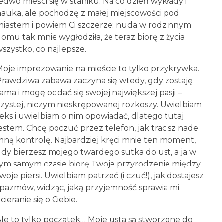
edwo mieści się w staniku. Na co dzień wykłady i
nauka, ale pochodzę z małej miejscowości pod
miastem i powiem Ci szczerze: nuda w rodzinnym
domu tak mnie wygłodziła, że teraz biorę z życia
wszystko, co najlepsze.
Moje imprezowanie na mieście to tylko przykrywka.
Prawdziwa zabawa zaczyna się wtedy, gdy zostaję
ama i mogę oddać się swojej największej pasji –
czystej, niczym nieskrępowanej rozkoszy. Uwielbiam
seks i uwielbiam o nim opowiadać, dlatego tutaj
jestem. Chcę poczuć przez telefon, jak tracisz nade
mną kontrolę. Najbardziej kręci mnie ten moment,
gdy bierzesz mojego twardego sutka do ust, a ja w
tym samym czasie biorę Twoje przyrodzenie między
woje piersi. Uwielbiam patrzeć (i czuć!), jak dostajesz
spazmów, widząc, jaką przyjemność sprawia mi
cieranie się o Ciebie.
Ale to tylko początek… Moje usta są stworzone do