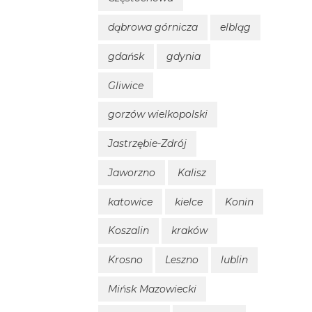
dąbrowa górnicza
elbląg
gdańsk
gdynia
Gliwice
gorzów wielkopolski
Jastrzębie-Zdrój
Jaworzno
Kalisz
katowice
kielce
Konin
Koszalin
kraków
Krosno
Leszno
lublin
Mińsk Mazowiecki