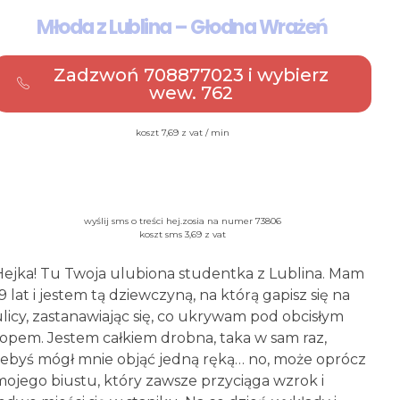
Młoda z Lublina – Głodna Wrażeń
Zadzwoń 708877023 i wybierz
wew. 762
koszt 7,69 z vat / min
wyślij sms o treści hej.zosia na numer 73806
koszt sms 3,69 z vat
Hejka! Tu Twoja ulubiona studentka z Lublina. Mam
9 lat i jestem tą dziewczyną, na którą gapisz się na
ulicy, zastanawiając się, co ukrywam pod obcisłym
topem. Jestem całkiem drobna, taka w sam raz,
żebyś mógł mnie objąć jedną ręką… no, może oprócz
mojego biustu, który zawsze przyciąga wzrok i