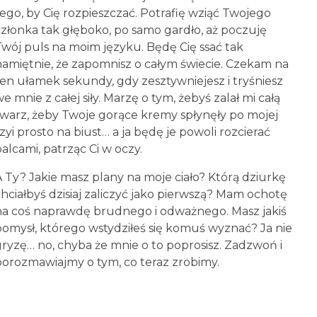
tego, by Cię rozpieszczać. Potrafię wziąć Twojego
członka tak głęboko, po samo gardło, aż poczuję
Twój puls na moim języku. Będę Cię ssać tak
namiętnie, że zapomnisz o całym świecie. Czekam na
ten ułamek sekundy, gdy zesztywniejesz i tryśniesz
e mnie z całej siły. Marzę o tym, żebyś zalał mi całą
twarz, żeby Twoje gorące kremy spłynęły po mojej
zyi prosto na biust… a ja będę je powoli rozcierać
alcami, patrząc Ci w oczy.
A Ty? Jakie masz plany na moje ciało? Którą dziurkę
chciałbyś dzisiaj zaliczyć jako pierwszą? Mam ochotę
na coś naprawdę brudnego i odważnego. Masz jakiś
pomysł, którego wstydziłeś się komuś wyznać? Ja nie
gryzę… no, chyba że mnie o to poprosisz. Zadzwoń i
porozmawiajmy o tym, co teraz zrobimy.