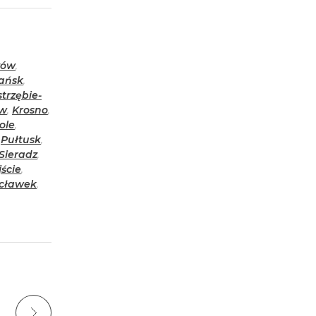
zów
,
ańsk
,
strzębie-
ów
,
Krosno
,
ole
,
,
Pułtusk
,
Sieradz
,
ście
,
cławek
,