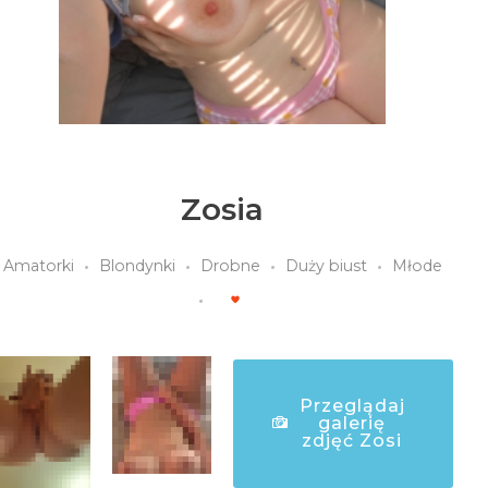
Zosia
Amatorki
Blondynki
Drobne
Duży biust
Młode
Przeglądaj
galerię
zdjęć Zosi