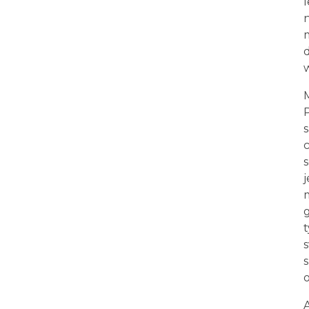
l
s
s
o