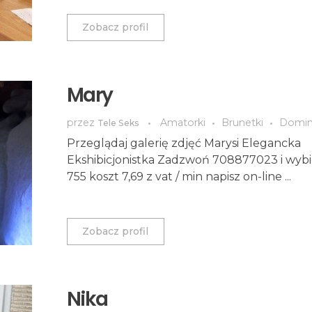
Zobacz profil
Mary
przez
Amatorki
Brunetki
Domi
Tele Seks
Przeglądaj galerię zdjęć Marysi Elegancka
Ekshibicjonistka Zadzwoń 708877023 i wybi
755 koszt 7,69 z vat / min napisz on-line ...
Zobacz profil
Nika