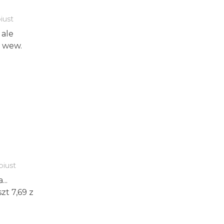
iust
 ale
 wew.
biust
..
t 7,69 z