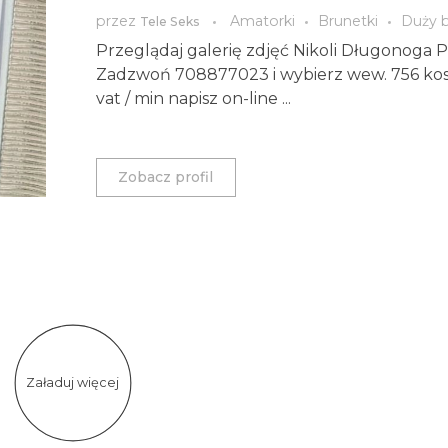
przez
Amatorki
Brunetki
Duży b
Tele Seks
Przeglądaj galerię zdjęć Nikoli Długonoga 
Zadzwoń 708877023 i wybierz wew. 756 kosz
vat / min napisz on-line ...
Zobacz profil
Załaduj więcej