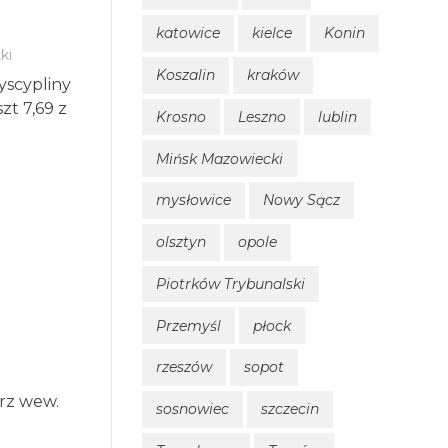
katowice
kielce
Konin
ki
Koszalin
kraków
Dyscypliny
t 7,69 z
Krosno
Leszno
lublin
Mińsk Mazowiecki
mysłowice
Nowy Sącz
olsztyn
opole
Piotrków Trybunalski
Przemyśl
płock
rzeszów
sopot
rz wew.
sosnowiec
szczecin