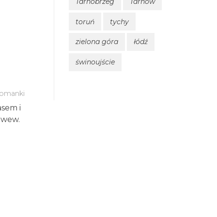
Tarnobrzeg
Tarnów
toruń
tychy
zielona góra
łódź
świnoujście
omanki
asem i
 wew.