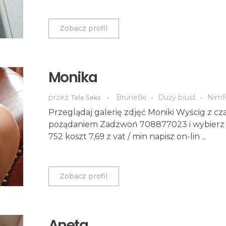
Zobacz profil
Monika
przez
Brunetki
Duży biust
Nimf
Tele Seks
Przeglądaj galerię zdjęć Moniki Wyścig z cz
pożądaniem Zadzwoń 708877023 i wybierz
752 koszt 7,69 z vat / min napisz on-lin ...
Zobacz profil
Aneta