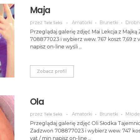
Maja
przez
Amatorki
Brunetki
Drobn
Tele Seks
Przeglądaj galerię zdjęć Mai Lekcja z Majk
708877023 i wybierz wew. 767 koszt 7,69 z v
napisz on-line wyśli ...
Zobacz profil
Ola
przez
Amatorki
Brunetki
Młode
Tele Seks
Przeglądaj galerię zdjęć Oli Słodka Tajemnic
Zadzwoń 708877023 i wybierz wew. 747 kosz
vat / min napisz on-line ...