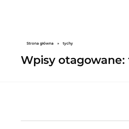
Tele Seks | najlepszy sex tele 24/7
gorące erotyczne rozmowy
Strona główna
»
tychy
Wpisy otagowane: 