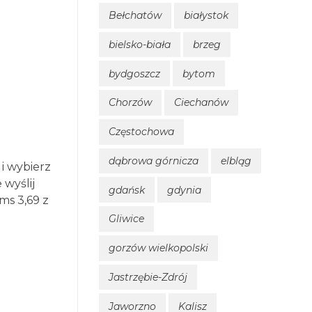
Bełchatów
białystok
bielsko-biała
brzeg
bydgoszcz
bytom
Chorzów
Ciechanów
Częstochowa
dąbrowa górnicza
elbląg
 wybierz
 wyślij
gdańsk
gdynia
ms 3,69 z
Gliwice
gorzów wielkopolski
Jastrzębie-Zdrój
Jaworzno
Kalisz