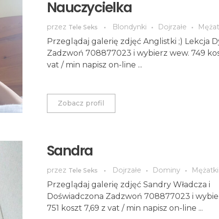
Nauczycielka
przez
Blondynki
Dojrzałe
Mężat
Tele Seks
Przeglądaj galerię zdjęć Anglistki ;) Lekcja 
Zadzwoń 708877023 i wybierz wew. 749 kosz
vat / min napisz on-line ...
Zobacz profil
Sandra
przez
Dojrzałe
Dominy
Mężatki
Tele Seks
Przeglądaj galerię zdjęć Sandry Władcza i
Doświadczona Zadzwoń 708877023 i wybie
751 koszt 7,69 z vat / min napisz on-line ...