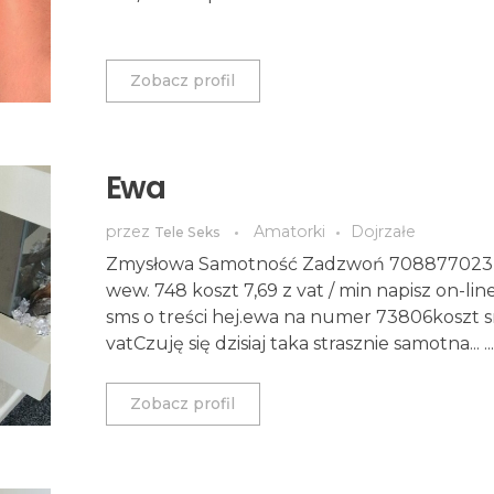
Zobacz profil
Ewa
przez
Amatorki
Dojrzałe
Tele Seks
Zmysłowa Samotność Zadzwoń 708877023 i
wew. 748 koszt 7,69 z vat / min napisz on-line
sms o treści hej.ewa na numer 73806koszt s
vatCzuję się dzisiaj taka strasznie samotna... ...
Zobacz profil