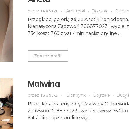
przez
Amatorki
Dojrzałe
Duży b
Tele Seks
Przeglądaj galerię zdjęć Anetki Zaniedbana,
Nienasycona Zadzwoń 708877023 i wybierz
754 koszt 7,69 z vat / min napisz on-line ...
Zobacz profil
Malwina
przez
Blondynki
Dojrzałe
Duży 
Tele Seks
Przeglądaj galerię zdjęć Malwiny Cicha woda.
Zadzwoń 708877023 i wybierz wew. 754 kosz
vat / min napisz on-line wy ...