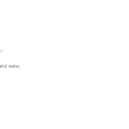
ny
erz wew.