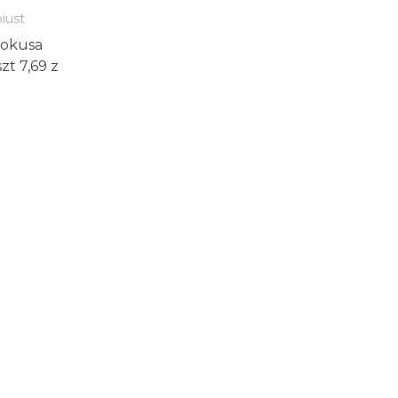
iust
Pokusa
t 7,69 z