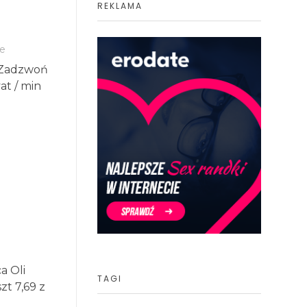
REKLAMA
e
ą Zadzwoń
at / min
a Oli
TAGI
t 7,69 z