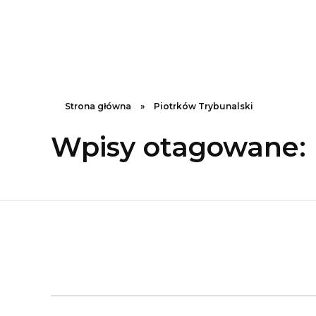
Tele Seks | najlepszy sex tele 24/7
gorące erotyczne rozmowy
Strona główna
»
Piotrków Trybunalski
Wpisy otagowane: 