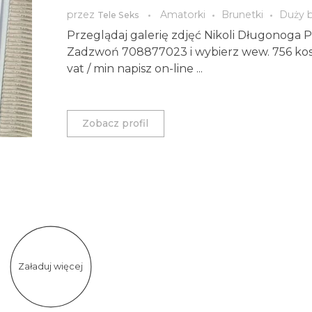
przez
Amatorki
Brunetki
Duży b
Tele Seks
Przeglądaj galerię zdjęć Nikoli Długonoga 
Zadzwoń 708877023 i wybierz wew. 756 kosz
vat / min napisz on-line ...
Zobacz profil
Załaduj więcej