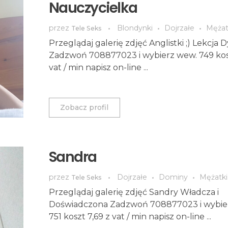
Nauczycielka
przez
Blondynki
Dojrzałe
Mężat
Tele Seks
Przeglądaj galerię zdjęć Anglistki ;) Lekcja 
Zadzwoń 708877023 i wybierz wew. 749 kosz
vat / min napisz on-line ...
Zobacz profil
Sandra
przez
Dojrzałe
Dominy
Mężatki
Tele Seks
Przeglądaj galerię zdjęć Sandry Władcza i
Doświadczona Zadzwoń 708877023 i wybie
751 koszt 7,69 z vat / min napisz on-line ...