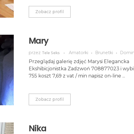
Zobacz profil
Mary
przez
Amatorki
Brunetki
Domi
Tele Seks
Przeglądaj galerię zdjęć Marysi Elegancka
Ekshibicjonistka Zadzwoń 708877023 i wybi
755 koszt 7,69 z vat / min napisz on-line ...
Zobacz profil
Nika