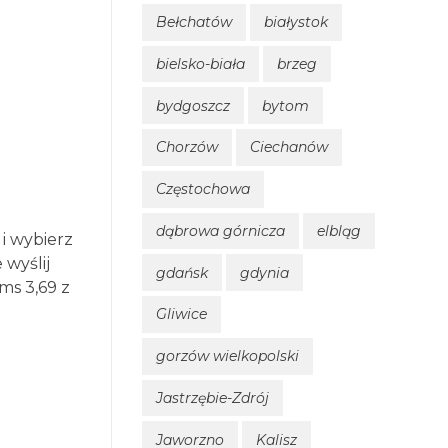
Bełchatów
białystok
bielsko-biała
brzeg
bydgoszcz
bytom
Chorzów
Ciechanów
Częstochowa
dąbrowa górnicza
elbląg
 wybierz
 wyślij
gdańsk
gdynia
ms 3,69 z
Gliwice
gorzów wielkopolski
Jastrzębie-Zdrój
Jaworzno
Kalisz