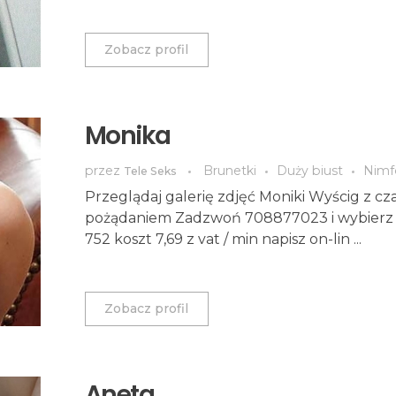
Zobacz profil
Monika
przez
Brunetki
Duży biust
Nimf
Tele Seks
Przeglądaj galerię zdjęć Moniki Wyścig z cz
pożądaniem Zadzwoń 708877023 i wybierz
752 koszt 7,69 z vat / min napisz on-lin ...
Zobacz profil
Aneta