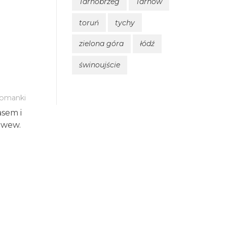
Tarnobrzeg
Tarnów
toruń
tychy
zielona góra
łódź
świnoujście
omanki
asem i
 wew.