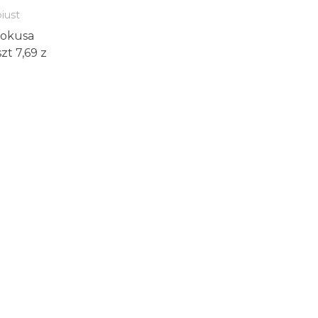
iust
Pokusa
t 7,69 z