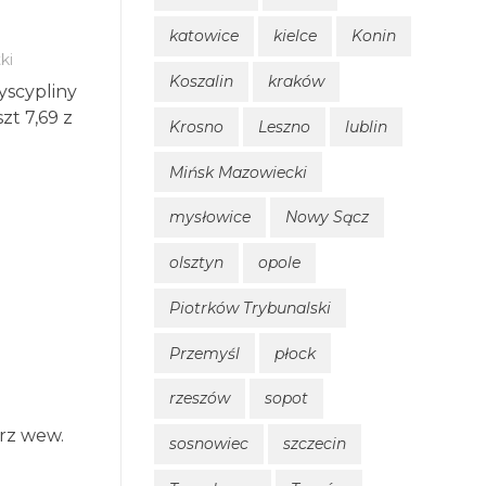
katowice
kielce
Konin
ki
Koszalin
kraków
Dyscypliny
t 7,69 z
Krosno
Leszno
lublin
Mińsk Mazowiecki
mysłowice
Nowy Sącz
olsztyn
opole
Piotrków Trybunalski
Przemyśl
płock
rzeszów
sopot
rz wew.
sosnowiec
szczecin