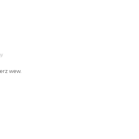
ny
erz wew.