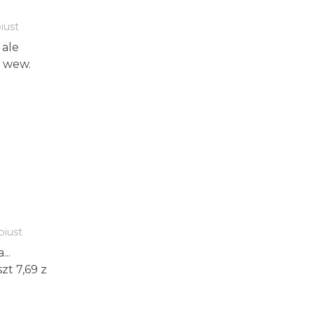
iust
 ale
 wew.
biust
..
t 7,69 z