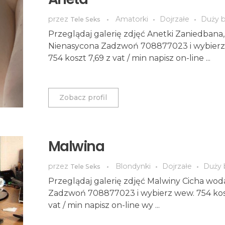
przez
Amatorki
Dojrzałe
Duży b
Tele Seks
Przeglądaj galerię zdjęć Anetki Zaniedbana,
Nienasycona Zadzwoń 708877023 i wybierz
754 koszt 7,69 z vat / min napisz on-line ...
Zobacz profil
Malwina
przez
Blondynki
Dojrzałe
Duży 
Tele Seks
Przeglądaj galerię zdjęć Malwiny Cicha woda.
Zadzwoń 708877023 i wybierz wew. 754 kosz
vat / min napisz on-line wy ...