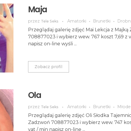
Maja
przez
Amatorki
Brunetki
Drobn
Tele Seks
Przeglądaj galerię zdjęć Mai Lekcja z Majk
708877023 i wybierz wew. 767 koszt 7,69 z v
napisz on-line wyśli ...
Zobacz profil
Ola
przez
Amatorki
Brunetki
Młode
Tele Seks
Przeglądaj galerię zdjęć Oli Słodka Tajemnic
Zadzwoń 708877023 i wybierz wew. 747 kosz
vat / min napisz on-line ...