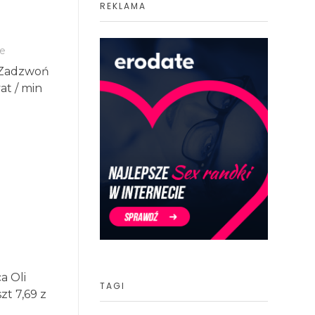
REKLAMA
e
ą Zadzwoń
at / min
a Oli
TAGI
t 7,69 z