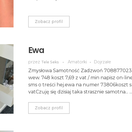
Zobacz profil
Ewa
przez
Amatorki
Dojrzałe
Tele Seks
Zmysłowa Samotność Zadzwoń 708877023 i
wew. 748 koszt 7,69 z vat / min napisz on-line
sms o treści hej.ewa na numer 73806koszt s
vatCzuję się dzisiaj taka strasznie samotna... ...
Zobacz profil